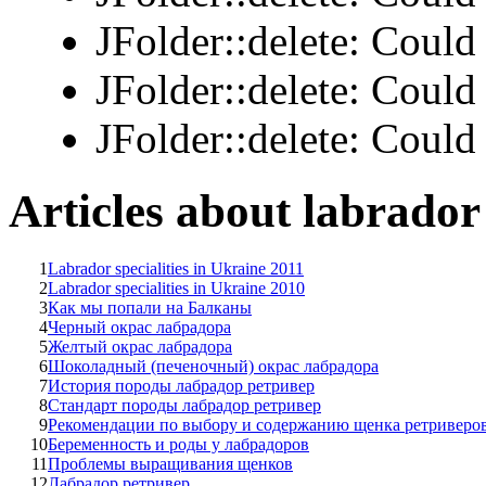
JFolder::delete: Could 
JFolder::delete: Could 
JFolder::delete: Could 
Articles about labrador 
1
Labrador specialities in Ukraine 2011
2
Labrador specialities in Ukraine 2010
3
Как мы попали на Балканы
4
Черный окрас лабрадора
5
Желтый окрас лабрадора
6
Шоколадный (печеночный) окрас лабрадора
7
История породы лабрадор ретривер
8
Стандарт породы лабрадор ретривер
9
Рекомендации по выбору и содержанию щенка ретриверо
10
Беременность и роды у лабрадоров
11
Проблемы выращивания щенков
12
Лабрадор ретривер