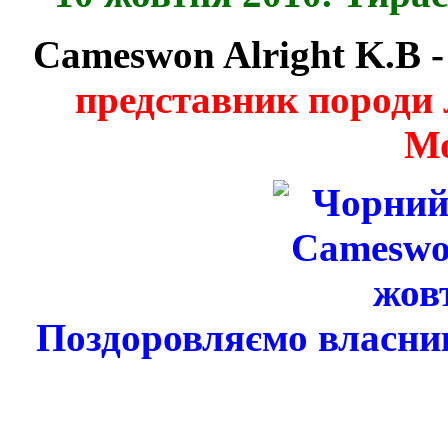
Cameswon Alright K.B 
представник породи 
Мо
Поздоровляємо власни