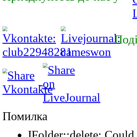
Поді
Помилка
JFolder::delete: Could 