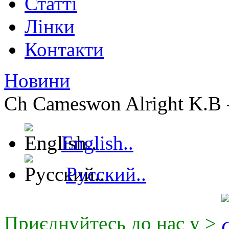
Статті
Лінки
Контакти
Новини
Ch Cameswon Alright K.B
English..
Русский..
Приєднуйтесь до нас у >