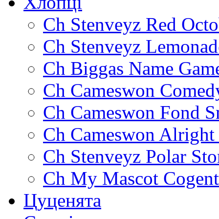
Хлопці
Ch Stenveyz Red Octo
Ch Stenveyz Lemonad
Ch Biggas Name Gam
Ch Cameswon Comedy
Ch Cameswon Fond S
Ch Cameswon Alright
Ch Stenveyz Polar St
Ch My Mascot Cogent
Цуценята