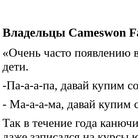
Владельцы Cameswon F
«Очень часто появлению в
дети.
-Па-а-а-па, давай купим с
- Ма-а-а-ма, давай купим 
Так в течение года каню
даже записался на курсы 