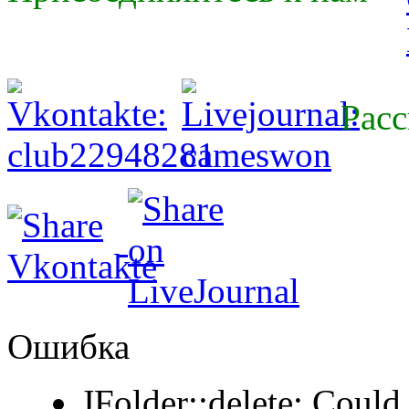
Расс
Ошибка
JFolder::delete: Could 