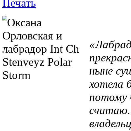
«Лабрад
прекрасн
ныне су
хотела 
потому 
считаю.
владель